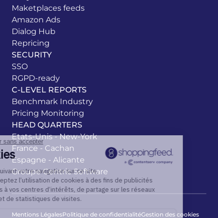
Maketplaces feeds
Amazon Ads
Dialog Hub
Repricing
SECURITY
SSO
RGPD-ready
C-LEVEL REPORTS
Benchmark Industry
Pricing Monitoring
HEAD QUARTERS
Etats-Unis - New-York
Continuer sans accepter
France - Cachan
Cookies
Espagne - Alicante
En poursuivant votre navigation sur ce site,
Groupe Centric Software
vous acceptez l’utilisation de cookies à des fins de publicités
adaptées à vos centres d’intérêts, de partage sur les réseaux
sociaux et de statistiques de visites.
Mentions Légales
Politique de confidentialité
Gestion des cookies