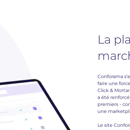
La pl
marc
Conforama s’es
faire une for
Click & Morta
a été renforcé
premiers - co
une marketpl
Le site Confor