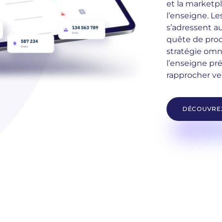
et la marketp
l’enseigne. Le
s’adressent au
quête de prod
stratégie omn
l’enseigne pr
rapprocher ve
DÉCOUVREZ