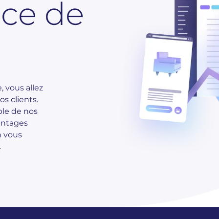
ce de
 vous allez
s clients.
ble de nos
antages
n vous
.