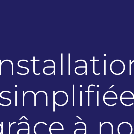
Installatio
simplifié
grâce à no