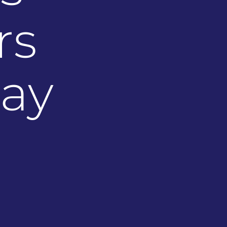
rs
lay