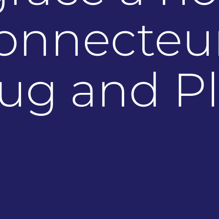
onnecteu
ug and P