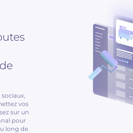
outes
 de
 sociaux,
 mettez vos
sez sur un
nal pour
au long de