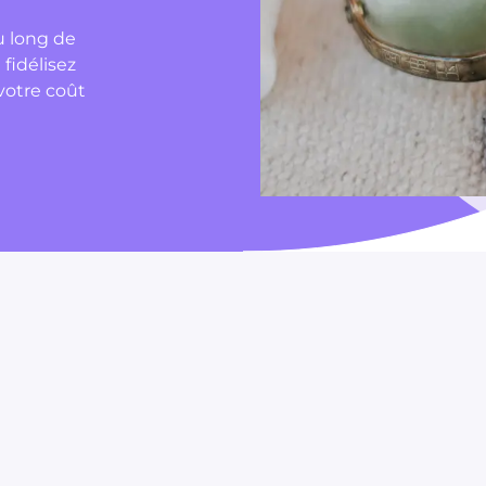
u long de
 fidélisez
votre coût