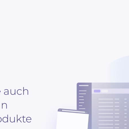
e auch
an
odukten