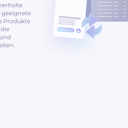
berholte
f geeignete
re Produkte
 die
 und
lten.