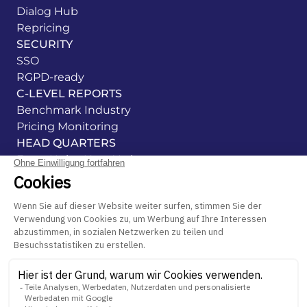
Dialog Hub
Repricing
SECURITY
SSO
RGPD-ready
C-LEVEL REPORTS
Benchmark Industry
Pricing Monitoring
HEAD QUARTERS
Etats-Unis - New-York
France - Cachan
Espagne - Alicante
Groupe Centric Software
Rechtliche Hinweise
Datenschutzerklärung
Cookie Management
Hinweisgebersystem
Login