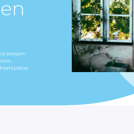
zen
nd steigern
ions-,
Marktplätze.