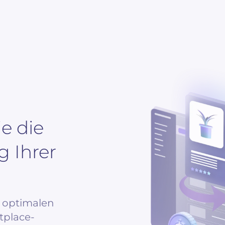
e die
g Ihrer
r optimalen
tplace-