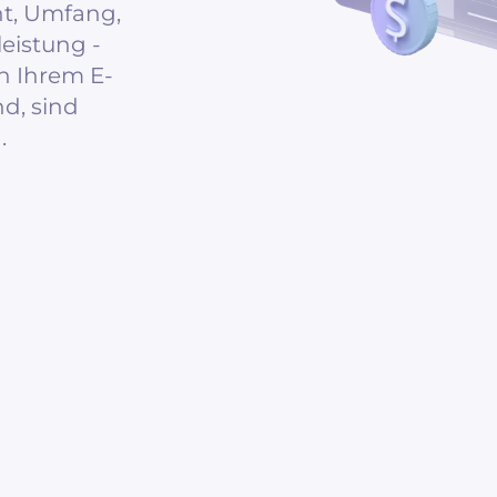
ht, Umfang,
leistung -
in Ihrem E-
d, sind
.