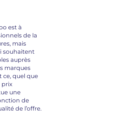
oo est à
sionnels de la
res, mais
i souhaitent
bles auprès
es marques
 ce, quel que
 prix
ctue une
onction de
lité de l’offre.