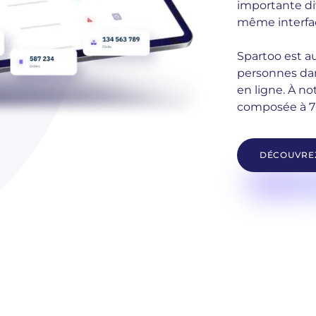
importante di
même interfa
Spartoo est a
personnes dan
en ligne. À no
composée à 7
DÉCOUVREZ