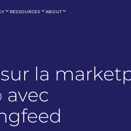
GY
RESSOURCES
ABOUT
sur la market
o
avec
ngfeed