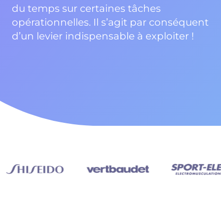
du temps sur certaines tâches
opérationnelles. Il s’agit par conséquent
d’un levier indispensable à exploiter !