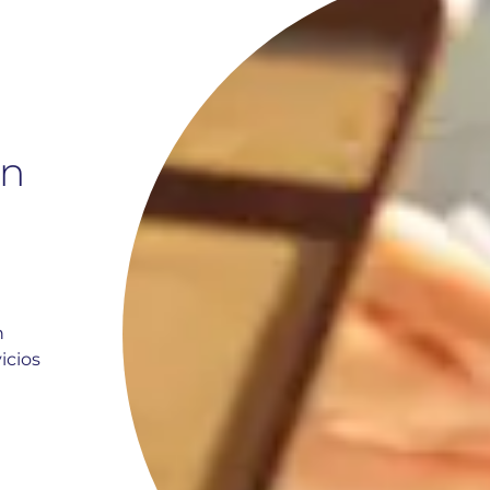
en
n
icios