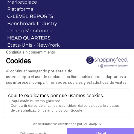
Marketplace
Plataforma
C-LEVEL REPORTS
Benchmark Industry
Pricing Monitoring
HEAD QUARTERS
Etats-Unis - New-York
France - Cachan
Espagne - Alicante
Groupe Centric Software
Avisos legales
Política de privacidad
Gestión de las cookies
Sistema de alerta
Conectarse a la plataforma
All rights reserved ©Centric Shoppingfeed 2026
ES