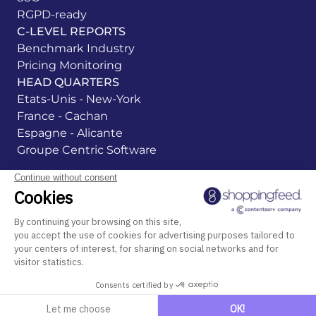
RGPD-ready
C-LEVEL REPORTS
Benchmark Industry
Pricing Monitoring
HEAD QUARTERS
Etats-Unis - New-York
France - Cachan
Espagne - Alicante
Groupe Centric Software
Rechtliche Hinweise
Datenschutzerklärung
Cookie Management
Hinweisgebersystem
Login
All rights reserved ©Centric Shoppingfeed 2026
DE