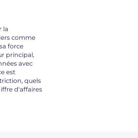
 la
liers comme
 sa force
r principal,
années avec
ce est
triction, quels
iffre d'affaires