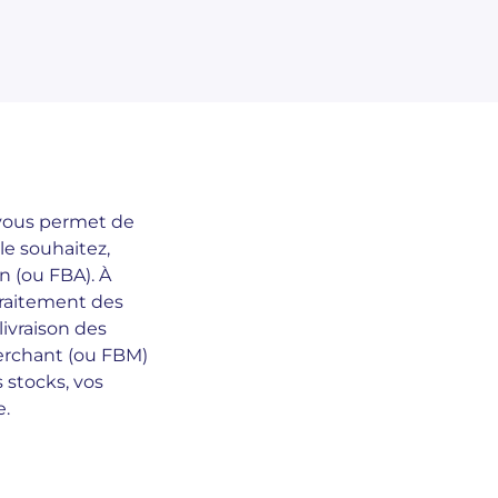
vous permet de
 le souhaitez,
n (ou FBA). À
 traitement des
ivraison des
Merchant (ou FBM)
 stocks, vos
e.