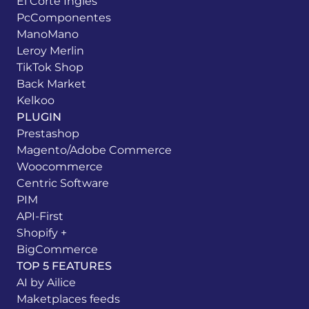
El Corte Inglés
PcComponentes
ManoMano
Leroy Merlin
TikTok Shop
Back Market
Kelkoo
PLUGIN
Prestashop
Magento/Adobe Commerce
Woocommerce
Centric Software
PIM
API-First
Shopify +
BigCommerce
TOP 5 FEATURES
AI by Ailice
Maketplaces feeds