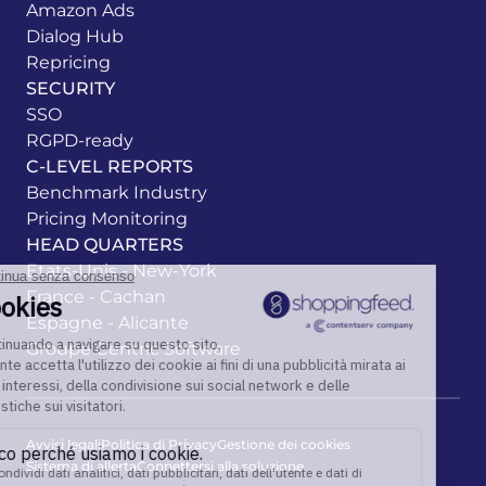
Amazon Ads
Dialog Hub
Repricing
SECURITY
SSO
RGPD-ready
C-LEVEL REPORTS
Benchmark Industry
Pricing Monitoring
HEAD QUARTERS
Etats-Unis - New-York
France - Cachan
Espagne - Alicante
Groupe Centric Software
Avvisi legali
Politica di Privacy
Gestione dei cookies
Sistema di allerta
Connettersi alla soluzione