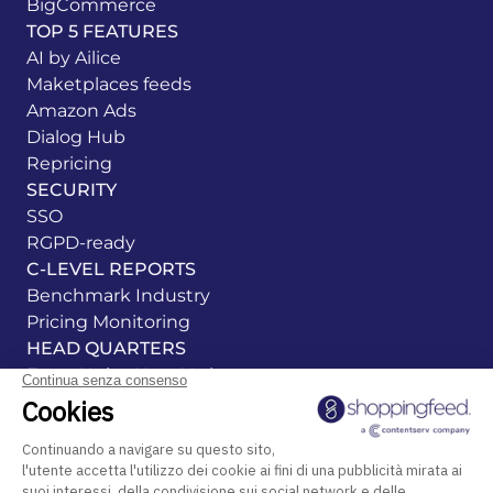
BigCommerce
TOP 5 FEATURES
AI by Ailice
Maketplaces feeds
Amazon Ads
Dialog Hub
Repricing
SECURITY
SSO
RGPD-ready
C-LEVEL REPORTS
Benchmark Industry
Pricing Monitoring
HEAD QUARTERS
Etats-Unis - New-York
France - Cachan
Espagne - Alicante
Groupe Centric Software